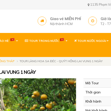
1135 Phạm Văn 
Giao vé MIỄN PHÍ
Giờ l
Nội thành HCM
T2 - T
ÀO HÈ
TOUR TRONG NƯỚC
TOUR NƯỚC NGOÀI
Văn phòng ( gần sâ
1135 Phạm Văn Bạch,
Tây, TP. Hồ Chí Minh
ỒNG THÁP
TOUR LÀNG HOA SA ĐÉC - QUÝT HỒNG LAI VUNG 1 NGÀY
Văn phòng
LAI VUNG 1 NGÀY
1135 Phạm Văn Bạch,
Tp. Hồ Chí Minh
Mã Tour
Văn phòng Quy Nh
Thời gian
60 Thanh Niên, P. Quy 
Khởi hành
Nơi khởi hành