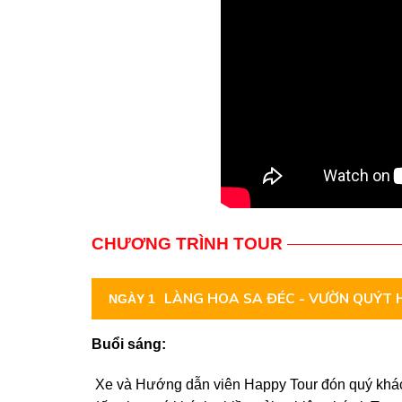
CHƯƠNG TRÌNH TOUR
LÀNG HOA SA ĐÉC - VƯỜN QUÝT HỒ
NGÀY 1
Buổi sáng:
Xe và Hướng dẫn viên Happy Tour đón quý khác