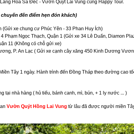
ur Làng Hoa Sa Đéc - Vườn Quýt Lai Vung cùng Happy Tour.
di chuyến đến điểm hẹn đón khách)
h (Gửi xe chung cư Phúc Yên - 33 Phan Huy Ích)
 4 Phạm Ngọc Thạch, Quận 1 (Gửi xe 34 Lê Duẩn, Diamon Pla
ận 11 (Không có chỗ gửi xe)
g, P. An Lạc ( Gửi xe cạnh cây xăng 450 Kinh Dương Vương
 Miền Tây 1 ngày. Hành trình đến Đồng Tháp theo đường cao tố
ại nhà hàng ( hủ tiếu, bánh canh, mì, bún, + 1 ly nước ... )
uan
Vườn Quýt Hồng Lai Vung
từ lâu đã được người miền Tâ