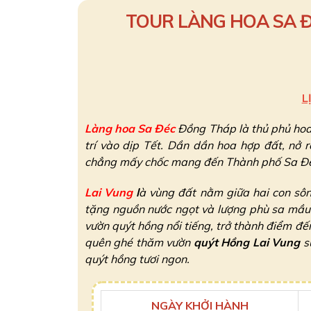
TOUR LÀNG HOA SA Đ
L
Làng hoa Sa Đéc
Đồng Tháp là thủ phủ hoa 
trí vào dịp Tết. Dần dần hoa hợp đất, nở 
chẳng mấy chốc mang đến Thành phố Sa Đéc m
Lai Vung
l
à vùng đất nằm giữa hai con sôn
tặng nguồn nước ngọt và lượng phù sa mầu m
vườn quýt hồng nổi tiếng, trở thành điểm đ
quên ghé thăm vườn
quýt Hồng Lai Vung
s
quýt hồng tươi ngon.
NGÀY KHỞI HÀNH