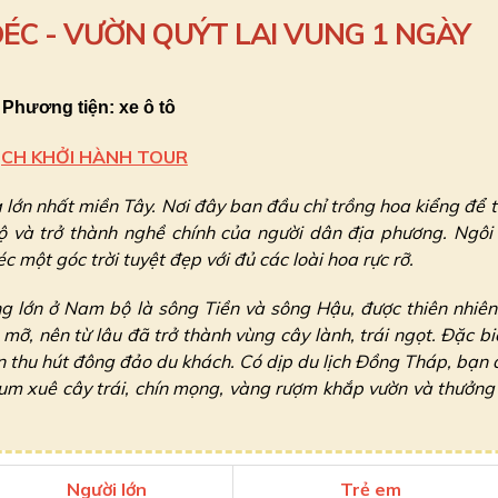
ÉC - VƯỜN QUÝT LAI VUNG 1 NGÀY
Phương tiện: xe ô tô
ỊCH KHỞI HÀNH TOUR
lớn nhất miền Tây. Nơi đây ban đầu chỉ trồng hoa kiểng để 
rộ và trở thành nghề chính của người dân địa phương. Ngôi
ột góc trời tuyệt đẹp với đủ các loài hoa rực rỡ.
g lớn ở Nam bộ là sông Tiền và sông Hậu, được thiên nhiê
ỡ, nên từ lâu đã trở thành vùng cây lành, trái ngọt. Đặc bi
ến thu hút đông đảo du khách. Có dịp du lịch Đồng Tháp, bạn
um xuê cây trái, chín mọng, vàng rượm khắp vườn và thưởng
Người lớn
Trẻ em