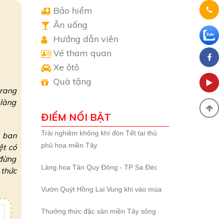
Bảo hiểm
Ăn uống
Hướng dẫn viên
Vé tham quan
Xe ôtô
Quà tặng
trang
 làng
ĐIỂM NỔI BẬT
Trải nghiệm không khí đón Tết tại thủ
n ban
phủ hoa miền Tây
ệt có
 đừng
Làng hoa Tân Quy Đông - TP Sa Đéc
 thức
Vườn Quýt Hồng Lai Vung khi vào mùa
Thưởng thức đặc sản miền Tây sông