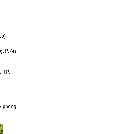
za)
, P. An
c TP.
y phong