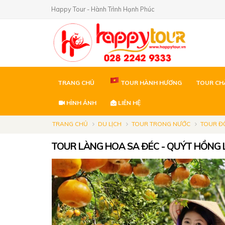
Happy Tour - Hành Trình Hạnh Phúc
TRANG CHỦ
TOUR HÀNH HƯƠNG
TOUR CH
HÌNH ẢNH
LIÊN HỆ
TRANG CHỦ
DU LỊCH
TOUR TRONG NƯỚC
TOUR Đ
TOUR LÀNG HOA SA ĐÉC - QUÝT HỒNG 