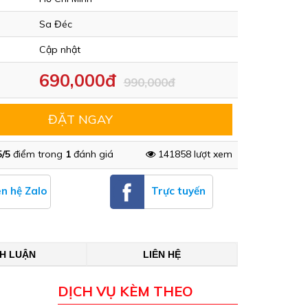
Sa Đéc
Cập nhật
690,000đ
990,000đ
ĐẶT NGAY
5/5
điểm trong
1
đánh giá
141858 lượt xem
ên hệ Zalo
Trực tuyến
NH LUẬN
LIÊN HỆ
DỊCH VỤ KÈM THEO