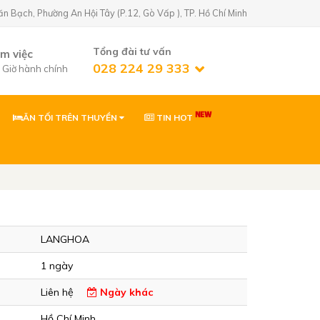
Bạch, Phường An Hội Tây (P.12, Gò Vấp ), TP. Hồ Chí Minh
Tổng đài tư vấn
àm việc
028 224 29 333
7 Giờ hành chính
ĂN TỐI TRÊN THUYỀN
TIN HOT
n Golf)
02822429333
 Phường An Hội
0903869866
 Phường Tân Sơn,
LANGHOA
ơn
0903869866
1 ngày
Nhơn, Gia Lai
Liên hệ
Ngày khác
Hồ Chí Minh