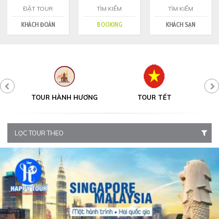
ĐẶT TOUR
TÌM KIẾM
TÌM KIẾM
KHÁCH ĐOÀN
BOOKING
KHÁCH SẠN
Y
TOUR HÀNH HƯƠNG
TOUR TẾT
LỌC TOUR THEO