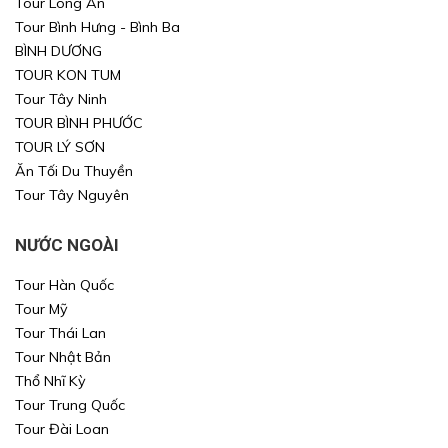
Tour Long An
Tour Bình Hưng - Bình Ba
Xin mời Quý khách chọn thông tin cần tìm kiếm
Xin mời Quý khách chọn thông tin cần tìm kiếm
BÌNH DƯƠNG
TOUR KON TUM
Xin mời Quý khách chọn thông tin cần tìm kiếm
Xin mời Quý khách chọn thông tin cần tìm kiếm
Tour Tây Ninh
TOUR BÌNH PHƯỚC
Chọn khu vực
Chọn nơi đi
Chọn nơi đi
TOUR LÝ SƠN
Ăn Tối Du Thuyền
hoặc
Chọn loại
Chọn nơi đến
Chọn nơi đến
Tour Tây Nguyên
Khoảng giá
NƯỚC NGOÀI
TÌM KIẾM
TÌM KIẾM
Tour Hàn Quốc
Tour Mỹ
Tour Thái Lan
TÌM KIẾM
TÌM KIẾM
Tour Nhật Bản
Thổ Nhĩ Kỳ
Tour Trung Quốc
Tour Đài Loan