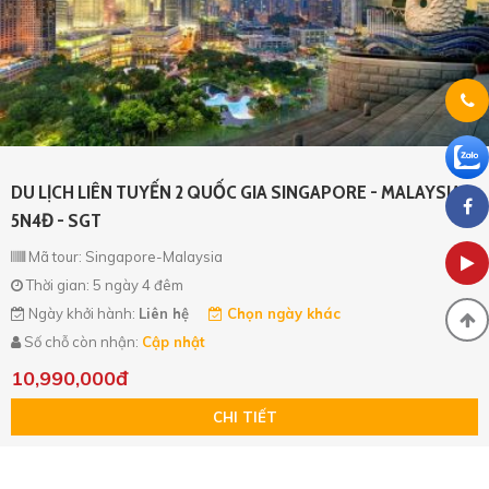
DU LỊCH LIÊN TUYẾN 2 QUỐC GIA SINGAPORE - MALAYSIA
5N4Đ - SGT
Mã tour: Singapore-Malaysia
Thời gian: 5 ngày 4 đêm
Ngày khởi hành:
Liên hệ
Chọn ngày khác
Số chỗ còn nhận:
Cập nhật
10,990,000đ
CHI TIẾT