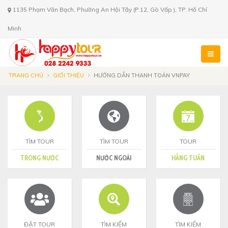
1135 Phạm Văn Bạch, Phường An Hội Tây (P.12, Gò Vấp ), TP. Hồ Chí
Minh
TRANG CHỦ
GIỚI THIỆU
HƯỚNG DẪN THANH TOÁN VNPAY
TÌM TOUR
TÌM TOUR
TOUR
TRONG NƯỚC
NƯỚC NGOÀI
HẰNG TUẦN
ĐẶT TOUR
TÌM KIẾM
TÌM KIẾM