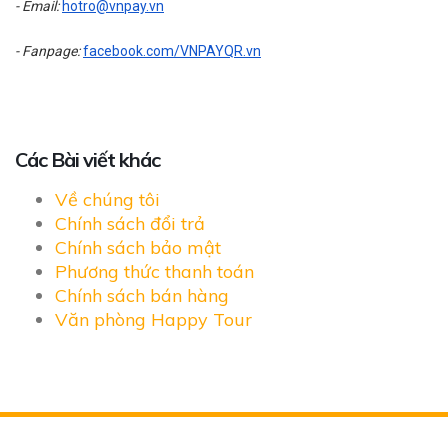
TÌM KIẾM
- Email:
hotro@vnpay.vn
TÌM KIẾM
- Fanpage:
facebook.com/VNPAYQR.vn
TÌM KIẾM
TÌM KIẾM
Các Bài viết khác
Về chúng tôi
Chính sách đổi trả
Chính sách bảo mật
Phương thức thanh toán
Chính sách bán hàng
Văn phòng Happy Tour