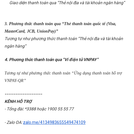
Giao diện thanh toán qua “Thẻ nội địa và tài khoản ngân hàng”
3. Phương thức thanh toán qua “Thẻ thanh toán quốc tế (Visa,
MasterCard, JCB, UnionPay)”
Tương tự như phương thức thanh toán “Thẻ nội địa và tài khoản
ngân hàng”
4. Phương thức thanh toán qua “Ví điện tử VNPAY”
Xin mời Quý khách chọn thông tin cần tìm kiếm
Xin mời Quý khách chọn thông tin cần tìm kiếm
Tương tự như phương thức thanh toán “Ứng dụng thanh toán hỗ trợ
Xin mời Quý khách chọn thông tin cần tìm kiếm
Xin mời Quý khách chọn thông tin cần tìm kiếm
VNPAY-QR”
Chọn khu vực
---------------------
Chọn nơi đi
Chọn nơi đi
KÊNH HỖ TRỢ
hoặc
Chọn loại
- Tổng đài: *3388 hoặc 1900 55 55 77
Chọn nơi đến
Chọn nơi đến
Khoảng giá
- Zalo OA:
zalo.me/4134983655549474109