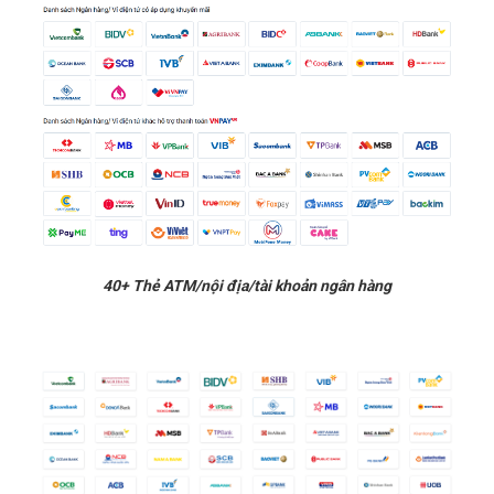
40+ Thẻ ATM/nội địa/tài khoản ngân hàng