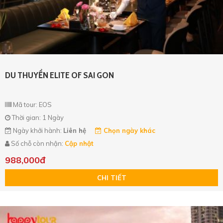
DU THUYỀN ELITE OF SAI GON
Mã tour: EOS
Thời gian: 1 Ngày
Ngày khởi hành:
Liên hệ
Chọn ngày khác
Số chỗ còn nhận:
Cập nhật
988,000đ
CHI TIẾT