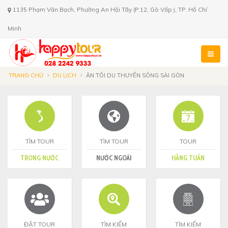
1135 Phạm Văn Bạch, Phường An Hội Tây (P.12, Gò Vấp ), TP. Hồ Chí
Minh
TRANG CHỦ
DU LỊCH
ĂN TỐI DU THUYỀN SÔNG SÀI GÒN
TÌM TOUR
TÌM TOUR
TOUR
TRONG NƯỚC
NƯỚC NGOÀI
HẰNG TUẦN
ĐẶT TOUR
TÌM KIẾM
TÌM KIẾM