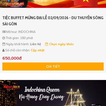
Khoảng giá
TÌM KIẾM
TIỆC BUFFET MỪNG ĐẠI LỄ 02/09/2026 - DU THUYỀN SÔNG
TÌM KIẾM
SÀI GÒN
TÌM KIẾM
TÌM KIẾM
Mã tour: INDOCHINA
Thời gian: 180 phút
Ngày khởi hành:
Liên hệ
Chọn ngày khác
Số chỗ còn nhận:
Cập nhật
650,000đ
CHI TIẾT