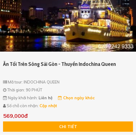
Ăn Tối Trên Sông Sài Gòn - Thuyền Indochina Queen
Mã tour: INDOCHINA QUEEN
Thời gian: 90 PHÚT
Ngày khởi hành:
Liên hệ
Chọn ngày khác
Số chỗ còn nhận:
Cập nhật
569,000đ
CHI TIẾT