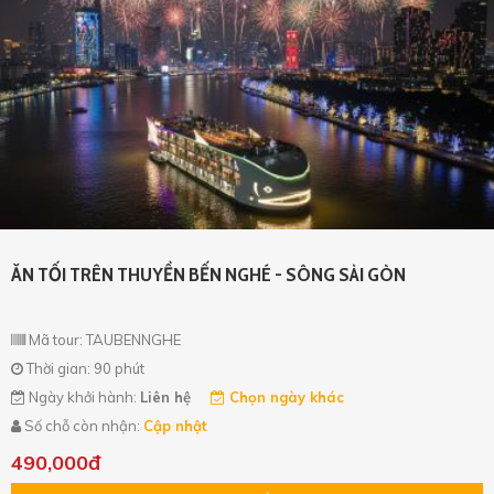
ĂN TỐI TRÊN THUYỀN BẾN NGHÉ - SÔNG SÀI GÒN
Mã tour: TAUBENNGHE
Thời gian: 90 phút
Ngày khởi hành:
Liên hệ
Chọn ngày khác
Số chỗ còn nhận:
Cập nhật
490,000đ