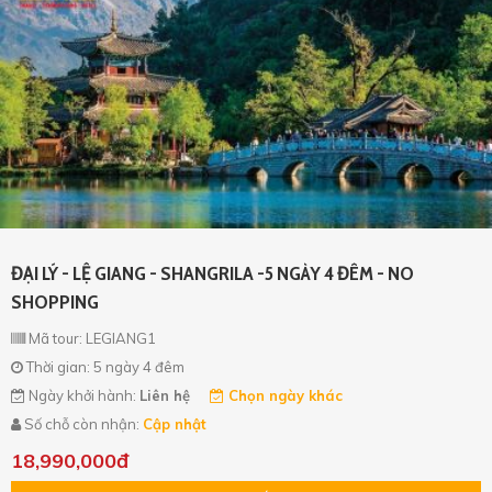
ĐẠI LÝ - LỆ GIANG - SHANGRILA -5 NGÀY 4 ĐÊM - NO
SHOPPING
Mã tour: LEGIANG1
Thời gian: 5 ngày 4 đêm
Ngày khởi hành:
Liên hệ
Chọn ngày khác
Số chỗ còn nhận:
Cập nhật
18,990,000đ