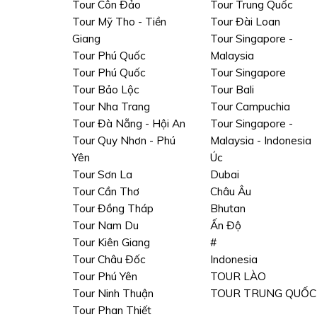
Tour Côn Đảo
Tour Trung Quốc
Tour Mỹ Tho - Tiền
Tour Đài Loan
Giang
Tour Singapore -
Tour Phú Quốc
Malaysia
Tour Phú Quốc
Tour Singapore
Tour Bảo Lộc
Tour Bali
Tour Nha Trang
Tour Campuchia
Tour Đà Nẵng - Hội An
Tour Singapore -
Tour Quy Nhơn - Phú
Malaysia - Indonesia
Yên
Úc
Tour Sơn La
Dubai
Tour Cần Thơ
Châu Âu
Tour Đồng Tháp
Bhutan
Tour Nam Du
Ấn Độ
Tour Kiên Giang
#
Tour Châu Đốc
Indonesia
Tour Phú Yên
TOUR LÀO
Tour Ninh Thuận
TOUR TRUNG QUỐC
Tour Phan Thiết