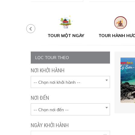
UR ĐÀ LẠT
TOUR MỘT NGÀY
TOUR HÀNH HƯƠ
LỌC TOUR THEO
NƠI KHỞI HÀNH
-- Chọn nơi khởi hành --
NƠI ĐẾN
-- Chọn nơi đến --
NGÀY KHỞI HÀNH