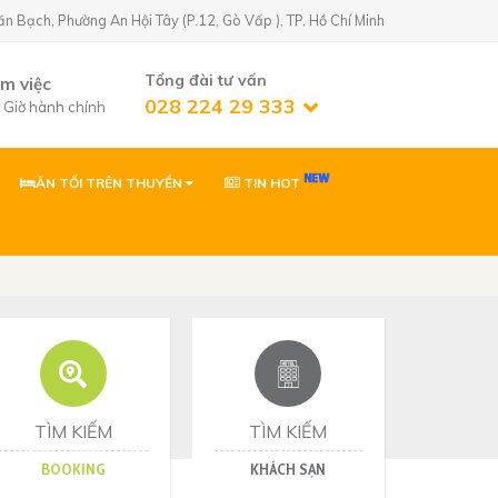
Bạch, Phường An Hội Tây (P.12, Gò Vấp ), TP. Hồ Chí Minh
Tổng đài tư vấn
àm việc
028 224 29 333
7 Giờ hành chính
ĂN TỐI TRÊN THUYỀN
TIN HOT
n Golf)
02822429333
 Phường An Hội
0903869866
 Phường Tân Sơn,
ơn
0903869866
Nhơn, Gia Lai
TÌM KIẾM
TÌM KIẾM
BOOKING
KHÁCH SẠN