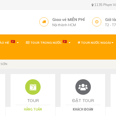
1135 Phạm Văn 
Giao vé MIỄN PHÍ
Giờ l
Nội thành HCM
T2 - T
ÀO HÈ
TOUR TRONG NƯỚC
TOUR NƯỚC NGOÀI
Văn phòng ( gần sâ
1135 Phạm Văn Bạch,
Tây, TP. Hồ Chí Minh
 SƠN
Văn phòng
1135 Phạm Văn Bạch,
Tp. Hồ Chí Minh
Văn phòng Quy Nh
60 Thanh Niên, P. Quy 
TOUR
ĐẶT TOUR
HẰNG TUẦN
KHÁCH ĐOÀN