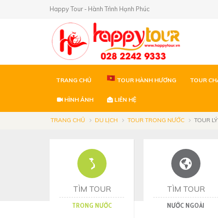
Happy Tour - Hành Trình Hạnh Phúc
TRANG CHỦ
TOUR HÀNH HƯƠNG
TOUR CH
HÌNH ẢNH
LIÊN HỆ
TRANG CHỦ
DU LỊCH
TOUR TRONG NƯỚC
TOUR LÝ
TÌM TOUR
TÌM TOUR
TRONG NƯỚC
NƯỚC NGOÀI