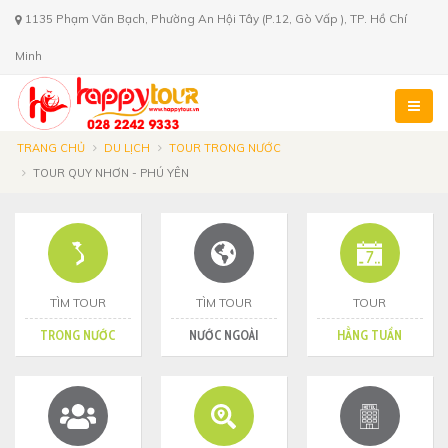
1135 Phạm Văn Bạch, Phường An Hội Tây (P.12, Gò Vấp ), TP. Hồ Chí
Minh
TRANG CHỦ
DU LỊCH
TOUR TRONG NƯỚC
TOUR QUY NHƠN - PHÚ YÊN
TÌM TOUR
TÌM TOUR
TOUR
TRONG NƯỚC
NƯỚC NGOÀI
HẰNG TUẦN