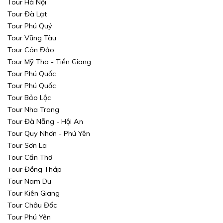
Tour Hà Nội
Tour Đà Lạt
Tour Phú Quý
Tour Vũng Tàu
Tour Côn Đảo
Tour Mỹ Tho - Tiền Giang
Tour Phú Quốc
Tour Phú Quốc
Xin mời Quý khách chọn thông tin cần tìm kiếm
Xin mời Quý khách chọn thông tin cần tìm kiếm
Tour Bảo Lộc
Tour Nha Trang
Xin mời Quý khách chọn thông tin cần tìm kiếm
Xin mời Quý khách chọn thông tin cần tìm kiếm
Tour Đà Nẵng - Hội An
Tour Quy Nhơn - Phú Yên
Chọn khu vực
Chọn nơi đi
Chọn nơi đi
Tour Sơn La
Tour Cần Thơ
hoặc
Chọn loại
Chọn nơi đến
Chọn nơi đến
Tour Đồng Tháp
Tour Nam Du
Khoảng giá
Tour Kiên Giang
TÌM KIẾM
Tour Châu Đốc
TÌM KIẾM
Tour Phú Yên