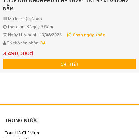
TOUR QUY NHƠN PHÚ YÊN - 3 NGÀY 3 ĐÊM - XE GIƯỜNG
NẰM
Mã tour: QuyNhon
Thời gian: 3 Ngày 3 Đêm
Ngày khởi hành:
13/08/2026
Chọn ngày khác
Số chỗ còn nhận:
34
3,490,000đ
CHI TIẾT
TRONG NƯỚC
Tour Hồ Chí Minh