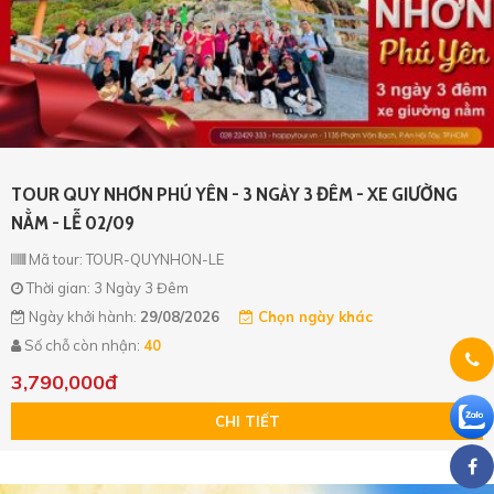
TOUR QUY NHƠN PHÚ YÊN - 3 NGÀY 3 ĐÊM - XE GIƯỜNG
NẰM - LỄ 02/09
Mã tour: TOUR-QUYNHON-LE
Thời gian: 3 Ngày 3 Đêm
Ngày khởi hành:
29/08/2026
Chọn ngày khác
Số chỗ còn nhận:
40
3,790,000đ
CHI TIẾT