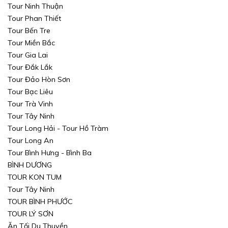
Tour Ninh Thuận
TÌM KIẾM
TÌM KIẾM
Tour Phan Thiết
Tour Bến Tre
Tour Miền Bắc
Tour Gia Lai
Tour Đắk Lắk
Tour Đảo Hòn Sơn
Tour Bạc Liêu
Tour Trà Vinh
Tour Tây Ninh
Tour Long Hải - Tour Hồ Tràm
Tour Long An
Tour Bình Hưng - Bình Ba
BÌNH DƯƠNG
TOUR KON TUM
Tour Tây Ninh
TOUR BÌNH PHƯỚC
TOUR LÝ SƠN
Ăn Tối Du Thuyền