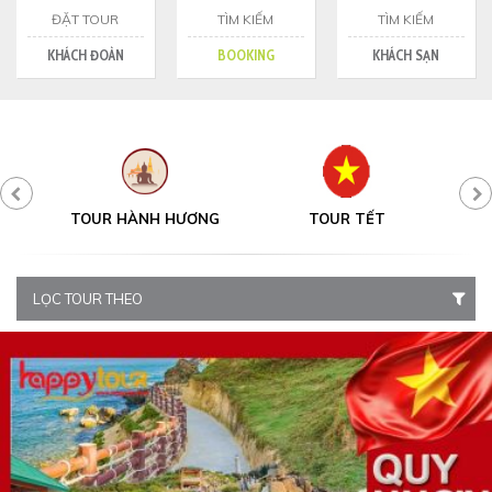
ĐẶT TOUR
TÌM KIẾM
TÌM KIẾM
KHÁCH ĐOÀN
BOOKING
KHÁCH SẠN
Y
TOUR HÀNH HƯƠNG
TOUR TẾT
LỌC TOUR THEO