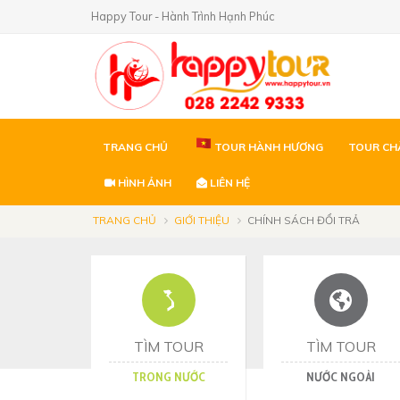
Happy Tour - Hành Trình Hạnh Phúc
TRANG CHỦ
TOUR HÀNH HƯƠNG
TOUR CH
HÌNH ẢNH
LIÊN HỆ
TRANG CHỦ
GIỚI THIỆU
CHÍNH SÁCH ĐỔI TRẢ
TÌM TOUR
TÌM TOUR
TRONG NƯỚC
NƯỚC NGOÀI