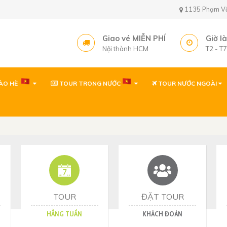
1135 Phạm Văn 
Giao vé MIỄN PHÍ
Giờ l
Nội thành HCM
T2 - T
ÀO HÈ
TOUR TRONG NƯỚC
TOUR NƯỚC NGOÀI
Văn phòng ( gần sâ
1135 Phạm Văn Bạch,
Tây, TP. Hồ Chí Minh
Văn phòng
1135 Phạm Văn Bạch,
Tp. Hồ Chí Minh
Văn phòng Quy Nh
60 Thanh Niên, P. Quy 
TOUR
ĐẶT TOUR
HẰNG TUẦN
KHÁCH ĐOÀN