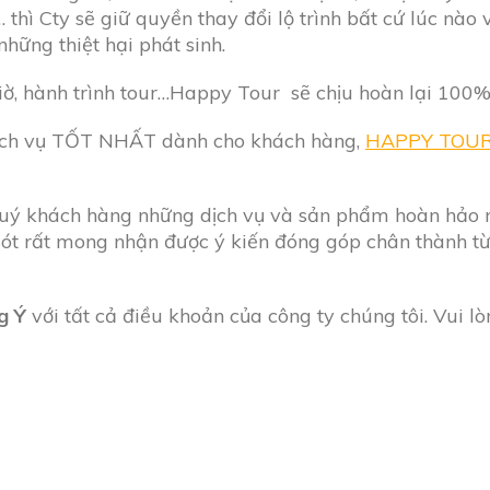
hì Cty sẽ giữ quyền thay đổi lộ trình bất cứ lúc nào 
hững thiệt hại phát sinh.
iờ, hành trình tour…Happy Tour sẽ chịu hoàn lại 100%
dịch vụ TỐT NHẤT dành cho khách hàng,
HAPPY TOU
ý khách hàng những dịch vụ và sản phẩm hoàn hảo nhấ
 sót rất mong nhận được ý kiến đóng góp chân thành 
g Ý
với tất cả điều khoản của công ty chúng tôi. Vui lò