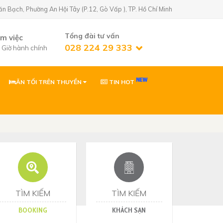
Bạch, Phường An Hội Tây (P.12, Gò Vấp ), TP. Hồ Chí Minh
Tổng đài tư vấn
àm việc
028 224 29 333
7 Giờ hành chính
ĂN TỐI TRÊN THUYỀN
TIN HOT
n Golf)
02822429333
 Phường An Hội
0903869866
 Phường Tân Sơn,
ơn
0903869866
Nhơn, Gia Lai
TÌM KIẾM
TÌM KIẾM
BOOKING
KHÁCH SẠN