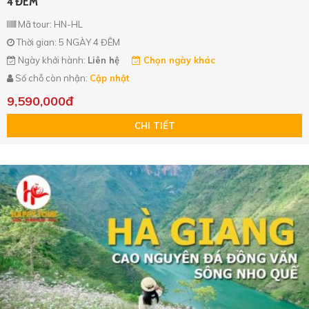
4 ĐÊM
Mã tour: HN-HL
Thời gian: 5 NGÀY 4 ĐÊM
Ngày khởi hành:
Liên hệ
Chọn ngày khác
Số chỗ còn nhận:
Cập nhật
9,590,000đ
CHI TIẾT