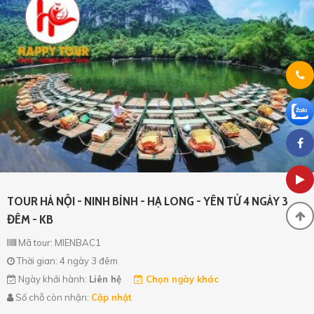
TOUR HÀ NỘI - NINH BÌNH - HẠ LONG - YÊN TỬ 4 NGÀY 3
ĐÊM - KB
Mã tour: MIENBAC1
Thời gian: 4 ngày 3 đêm
Ngày khởi hành:
Liên hệ
Chọn ngày khác
Số chỗ còn nhận:
Cập nhật