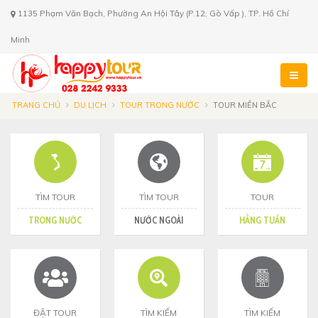
1135 Phạm Văn Bạch, Phường An Hội Tây (P.12, Gò Vấp ), TP. Hồ Chí
Minh
TRANG CHỦ
DU LỊCH
TOUR TRONG NƯỚC
TOUR MIỀN BẮC
TÌM TOUR
TÌM TOUR
TOUR
TRONG NƯỚC
NƯỚC NGOÀI
HẰNG TUẦN
ĐẶT TOUR
TÌM KIẾM
TÌM KIẾM