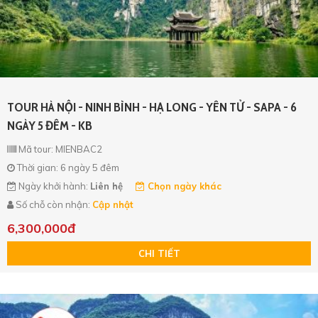
TOUR HÀ NỘI - NINH BÌNH - HẠ LONG - YÊN TỬ - SAPA - 6
NGÀY 5 ĐÊM - KB
Mã tour: MIENBAC2
Thời gian: 6 ngày 5 đêm
Ngày khởi hành:
Liên hệ
Chọn ngày khác
Số chỗ còn nhận:
Cập nhật
6,300,000đ
CHI TIẾT