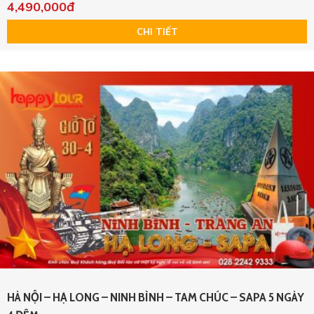
4,490,000đ
CHI TIẾT
HÀ NỘI – HẠ LONG – NINH BÌNH – TAM CHÚC – SAPA 5 NGÀY