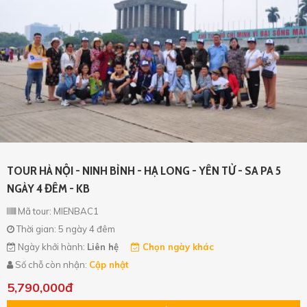
TOUR HÀ NỘI - NINH BÌNH - HẠ LONG - YÊN TỬ - SA PA 5
NGÀY 4 ĐÊM - KB
Xin mời Quý khách chọn thông tin cần tìm kiếm
Xin mời Quý khách chọn thông tin cần tìm kiếm
Mã tour: MIENBAC1
Thời gian: 5 ngày 4 đêm
Xin mời Quý khách chọn thông tin cần tìm kiếm
Xin mời Quý khách chọn thông tin cần tìm kiếm
Ngày khởi hành:
Liên hệ
Chọn ngày khác
Số chỗ còn nhận:
Cập nhật
Chọn khu vực
Chọn nơi đi
Chọn nơi đi
5,790,000đ
hoặc
Chọn loại