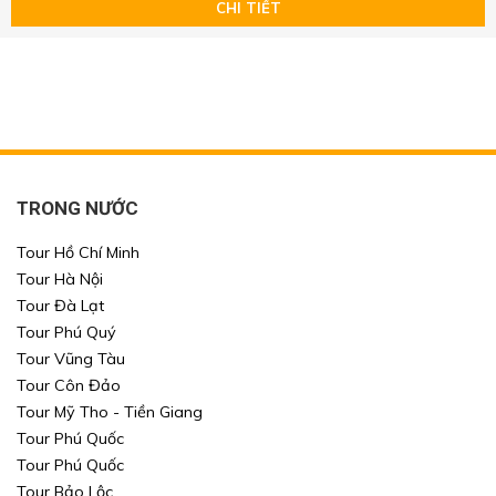
Chọn nơi đến
Chọn nơi đến
CHI TIẾT
Khoảng giá
TÌM KIẾM
TÌM KIẾM
TÌM KIẾM
TÌM KIẾM
TRONG NƯỚC
Tour Hồ Chí Minh
Tour Hà Nội
Tour Đà Lạt
Tour Phú Quý
Tour Vũng Tàu
Tour Côn Đảo
Tour Mỹ Tho - Tiền Giang
Tour Phú Quốc
Tour Phú Quốc
Tour Bảo Lộc