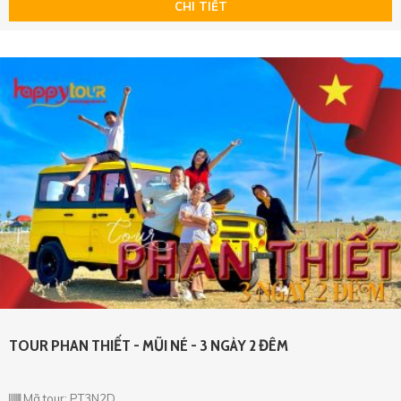
CHI TIẾT
TOUR PHAN THIẾT - MŨI NÉ - 3 NGÀY 2 ĐÊM
Mã tour: PT3N2D