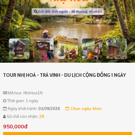
TOUR NHỊ HOÀ - TRÀ VINH - DU LỊCH CỘNG ĐỒNG 1 NGÀY
Mã tour: NhiHoa1N
Thời gian: 1 ngày
Ngày khởi hành:
01/09/2026
Chọn ngày khác
Số chỗ còn nhận:
28
950,000đ