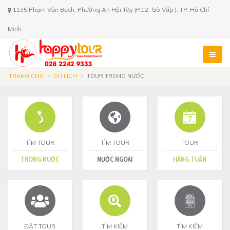
1135 Phạm Văn Bạch, Phường An Hội Tây (P.12, Gò Vấp ), TP. Hồ Chí
Minh
TRANG CHỦ
DU LỊCH
TOUR TRONG NƯỚC
TÌM TOUR
TÌM TOUR
TOUR
TRONG NƯỚC
NƯỚC NGOÀI
HẰNG TUẦN
ĐẶT TOUR
TÌM KIẾM
TÌM KIẾM