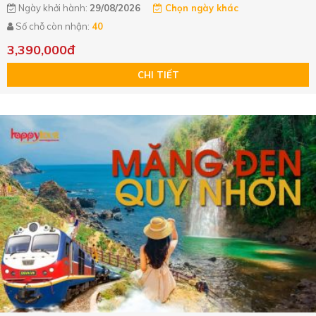
Ngày khởi hành:
29/08/2026
Chọn ngày khác
Số chỗ còn nhận:
40
3,390,000đ
CHI TIẾT