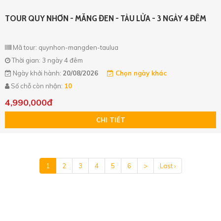
TOUR QUY NHƠN - MĂNG ĐEN - TÀU LỬA - 3 NGÀY 4 ĐÊM
Mã tour: quynhon-mangden-taulua
Thời gian: 3 ngày 4 đêm
Ngày khởi hành:
20/08/2026
Chọn ngày khác
Số chỗ còn nhận:
10
4,990,000đ
CHI TIẾT
1
2
3
4
5
6
>
Last ›