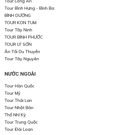
Tour Long An
Tour Bình Hưng - Bình Ba
Xin mời Quý khách chọn thông tin cần tìm kiếm
Xin mời Quý khách chọn thông tin cần tìm kiếm
BÌNH DƯƠNG
TOUR KON TUM
Xin mời Quý khách chọn thông tin cần tìm kiếm
Xin mời Quý khách chọn thông tin cần tìm kiếm
Tour Tây Ninh
TOUR BÌNH PHƯỚC
Chọn khu vực
Chọn nơi đi
Chọn nơi đi
TOUR LÝ SƠN
Ăn Tối Du Thuyền
hoặc
Chọn loại
Chọn nơi đến
Chọn nơi đến
Tour Tây Nguyên
Khoảng giá
NƯỚC NGOÀI
TÌM KIẾM
TÌM KIẾM
Tour Hàn Quốc
Tour Mỹ
Tour Thái Lan
TÌM KIẾM
TÌM KIẾM
Tour Nhật Bản
Thổ Nhĩ Kỳ
Tour Trung Quốc
Tour Đài Loan