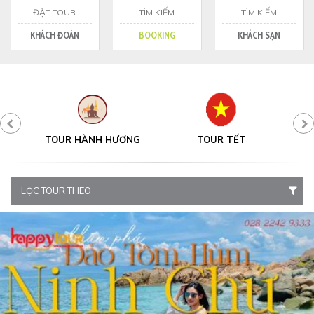
ĐẶT TOUR
TÌM KIẾM
TÌM KIẾM
KHÁCH ĐOÀN
BOOKING
KHÁCH SẠN
Y
TOUR HÀNH HƯƠNG
TOUR TẾT
LỌC TOUR THEO