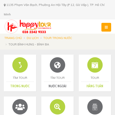
1135 Phạm Văn Bạch, Phường An Hội Tây (P.12, Gò Vấp ), TP. Hồ Chí
Minh
TRANG CHỦ
DU LỊCH
TOUR TRONG NƯỚC
TOUR BÌNH HƯNG - BÌNH BA
TÌM TOUR
TÌM TOUR
TOUR
TRONG NƯỚC
NƯỚC NGOÀI
HẰNG TUẦN