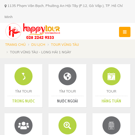
1135 Phạm Văn Bạch, Phường An Hội Tây (P.12, Gò Vấp ), TP. Hồ Chí
Minh
TRANG CHỦ
DU LỊCH
TOUR VŨNG TÀU
TOUR VŨNG TÀU - LONG HẢI 1 NGÀY
TÌM TOUR
TÌM TOUR
TOUR
TRONG NƯỚC
NƯỚC NGOÀI
HẰNG TUẦN