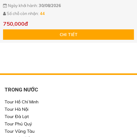
Ngày khởi hành:
30/08/2026
Số chỗ còn nhận:
44
750,000đ
CHI TIẾT
Xin mời Quý khách chọn thông tin cần tìm kiếm
Xin mời Quý khách chọn thông tin cần tìm kiếm
Xin mời Quý khách chọn thông tin cần tìm kiếm
Xin mời Quý khách chọn thông tin cần tìm kiếm
Chọn khu vực
Chọn nơi đi
Chọn nơi đi
hoặc
Chọn loại
Chọn nơi đến
Chọn nơi đến
TRONG NƯỚC
Khoảng giá
Tour Hồ Chí Minh
Tour Hà Nội
TÌM KIẾM
TÌM KIẾM
Tour Đà Lạt
Tour Phú Quý
Tour Vũng Tàu
TÌM KIẾM
TÌM KIẾM