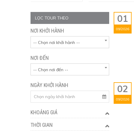
01
LỌC TOUR THEO
09/2026
NƠI KHỞI HÀNH
-- Chọn nơi khởi hành --
NƠI ĐẾN
-- Chọn nơi đến --
NGÀY KHỞI HÀNH
02
09/2026
KHOẢNG GIÁ
THỜI GIAN