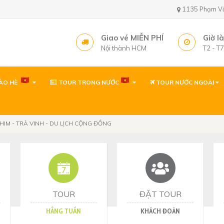
1135 Phạm Văn 
Giao vé MIỄN PHÍ
Giờ l
Nội thành HCM
T2 - T
ÀO HÈ
TOUR TRONG NƯỚC
TOUR NƯỚC NGOÀI
Văn phòng ( gần sâ
1135 Phạm Văn Bạch,
Tây, TP. Hồ Chí Minh
HIM - TRÀ VINH - DU LỊCH CỘNG ĐỒNG
Văn phòng
1135 Phạm Văn Bạch,
Tp. Hồ Chí Minh
Văn phòng Quy Nh
60 Thanh Niên, P. Quy 
TOUR
ĐẶT TOUR
HẰNG TUẦN
KHÁCH ĐOÀN