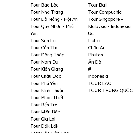
Tour Bảo Lộc
Tour Bali
Tour Nha Trang
Tour Campuchia
Tour Đà Nẵng - Hội An
Tour Singapore -
Tour Quy Nhơn - Phú
Malaysia - Indonesia
Yên
Úc
Tour Sơn La
Dubai
Tour Cần Thơ
Châu Âu
Tour Đồng Tháp
Bhutan
Tour Nam Du
Ấn Độ
Tour Kiên Giang
#
Tour Châu Đốc
Indonesia
Tour Phú Yên
TOUR LÀO
Tour Ninh Thuận
TOUR TRUNG QUỐC
Tour Phan Thiết
Tour Bến Tre
Tour Miền Bắc
Tour Gia Lai
Tour Đắk Lắk