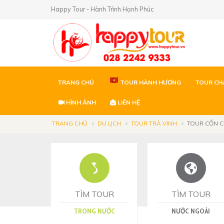
Happy Tour - Hành Trình Hạnh Phúc
TRANG CHỦ
TOUR HÀNH HƯƠNG
TOUR CH
HÌNH ẢNH
LIÊN HỆ
TRANG CHỦ
DU LỊCH
TOUR TRÀ VINH
TOUR CỒN C
TÌM TOUR
TÌM TOUR
TRONG NƯỚC
NƯỚC NGOÀI