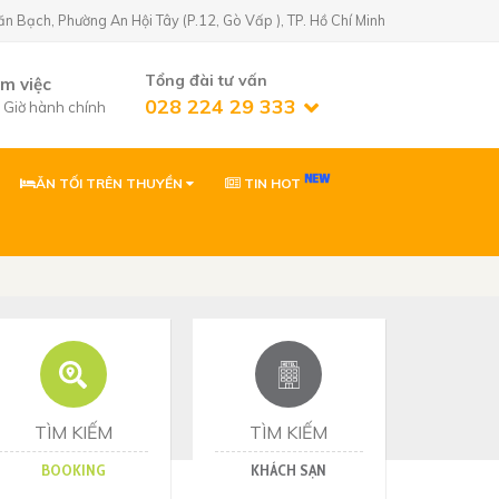
Bạch, Phường An Hội Tây (P.12, Gò Vấp ), TP. Hồ Chí Minh
Tổng đài tư vấn
àm việc
028 224 29 333
7 Giờ hành chính
ĂN TỐI TRÊN THUYỀN
TIN HOT
n Golf)
02822429333
 Phường An Hội
0903869866
 Phường Tân Sơn,
ơn
0903869866
Nhơn, Gia Lai
TÌM KIẾM
TÌM KIẾM
BOOKING
KHÁCH SẠN